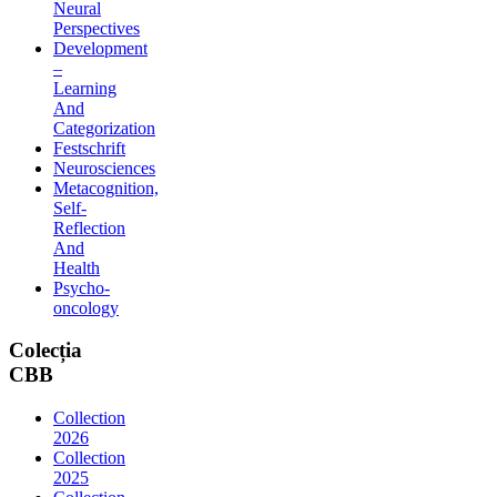
Neural
Perspectives
Development
–
Learning
And
Categorization
Festschrift
Neurosciences
Metacognition,
Self-
Reflection
And
Health
Psycho-
oncology
Colecția
CBB
Collection
2026
Collection
2025