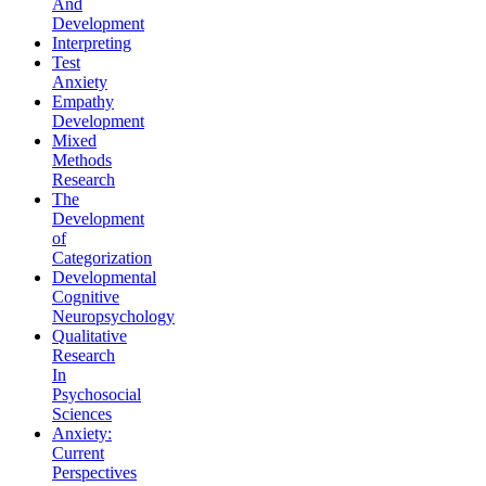
And
Development
Interpreting
Test
Anxiety
Empathy
Development
Mixed
Methods
Research
The
Development
of
Categorization
Developmental
Cognitive
Neuropsychology
Qualitative
Research
In
Psychosocial
Sciences
Anxiety:
Current
Perspectives