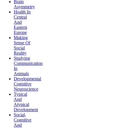
Brain
Asymmetry
Health In
Central
And
Eastern
Europe
Making
Sense Of
Social
Reality
Studying
Communication
In
Animals
Developmental
Cognitive
Neuroscience
Typical
And
Atypical
Development
Social,
Cognitive
And