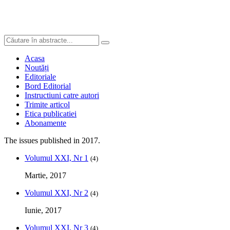
Acasa
Noutăți
Editoriale
Bord Editorial
Instructiuni catre autori
Trimite articol
Etica publicatiei
Abonamente
The issues published in 2017.
Volumul XXI, Nr 1
(4)
Martie, 2017
Volumul XXI, Nr 2
(4)
Iunie, 2017
Volumul XXI, Nr 3
(4)