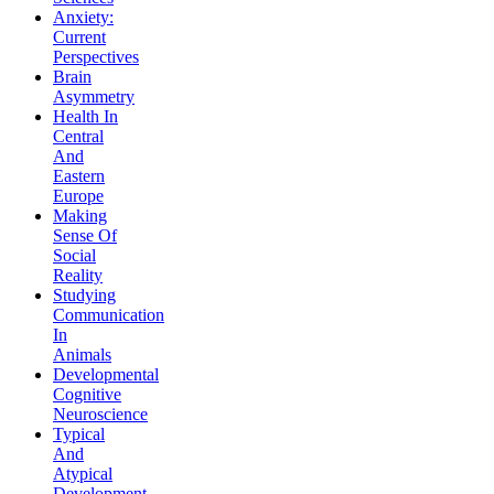
Anxiety:
Current
Perspectives
Brain
Asymmetry
Health In
Central
And
Eastern
Europe
Making
Sense Of
Social
Reality
Studying
Communication
In
Animals
Developmental
Cognitive
Neuroscience
Typical
And
Atypical
Development