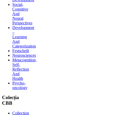
Social,
Cognitive
And
Neural
Perspectives
Development
–
Learning
And
Categorization
Festschrift
Neurosciences
Metacognition,
Self-
Reflection
And
Health
Psycho-
oncology
Colecția
CBB
Collection