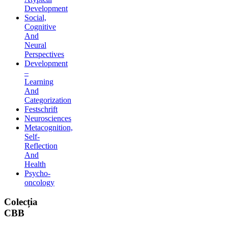
Development
Social,
Cognitive
And
Neural
Perspectives
Development
–
Learning
And
Categorization
Festschrift
Neurosciences
Metacognition,
Self-
Reflection
And
Health
Psycho-
oncology
Colecția
CBB