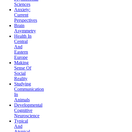
Sciences
Anxiety:
Current
Perspectives
Brain
Asymmetry
Health In
Central
And
Eastern
Europe
Making
Sense Of
Social
Reality
Studying
Communication
In
Animals
Developmental
Cognitive
Neuroscience
Typical
And
Atypical