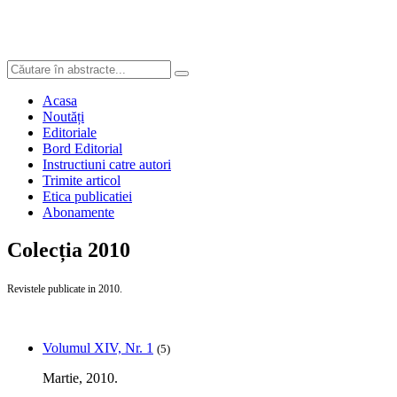
Acasa
Noutăți
Editoriale
Bord Editorial
Instructiuni catre autori
Trimite articol
Etica publicatiei
Abonamente
Colecția 2010
Revistele publicate in 2010.
Volumul XIV, Nr. 1
(5)
Martie, 2010.