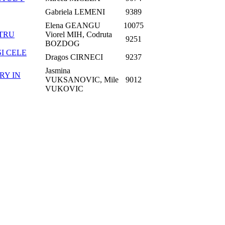
Gabriela LEMENI
9389
Elena GEANGU
10075
NTRU
Viorel MIH, Codruta
9251
BOZDOG
I CELE
Dragos CIRNECI
9237
Jasmina
RY IN
VUKSANOVIC, Mile
9012
VUKOVIC