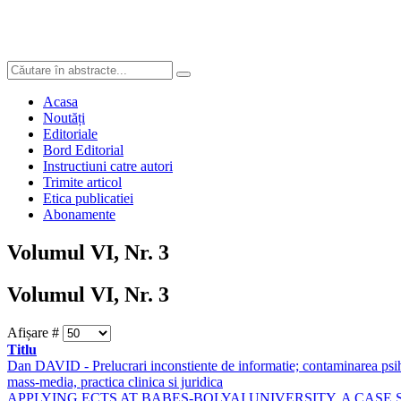
Acasa
Noutăți
Editoriale
Bord Editorial
Instructiuni catre autori
Trimite articol
Etica publicatiei
Abonamente
Volumul VI, Nr. 3
Volumul VI, Nr. 3
Afișare #
Titlu
Dan DAVID - Prelucrari inconstiente de informatie; contaminarea psi
mass-media, practica clinica si juridica
APPLYING ECTS AT BABES-BOLYAI UNIVERSITY. A CASE