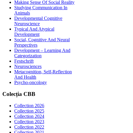
Making Sense Of Social Reality
Studying Communication In
Animals
Developmental Cognitive
Neuroscience
Typical And Atypical
Development
Social, Cognitive And Neural
Perspectives
Development – Learning And
Categorization
Festschrift
Neurosciences
Metacognition, Self-Reflection
And Health
Psycho-oncology
Colecția
CBB
Collection 2026
Collection 2025
Collection 2024
Collection 2023
Collection 2022
Collection 2021