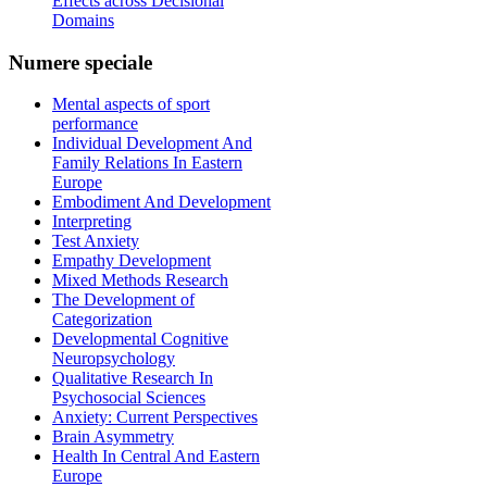
Effects across Decisional
Domains
Numere
speciale
Mental aspects of sport
performance
Individual Development And
Family Relations In Eastern
Europe
Embodiment And Development
Interpreting
Test Anxiety
Empathy Development
Mixed Methods Research
The Development of
Categorization
Developmental Cognitive
Neuropsychology
Qualitative Research In
Psychosocial Sciences
Anxiety: Current Perspectives
Brain Asymmetry
Health In Central And Eastern
Europe