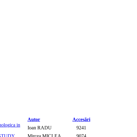
Autor
Accesări
hologica in
Ioan RADU
9241
 STUDY
Mircea MICLEA
9074