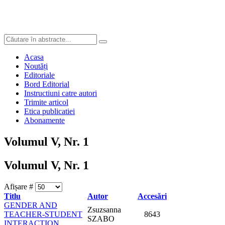
Acasa
Noutăți
Editoriale
Bord Editorial
Instructiuni catre autori
Trimite articol
Etica publicatiei
Abonamente
Volumul V, Nr. 1
Volumul V, Nr. 1
Afișare #
Titlu
Autor
Accesări
GENDER AND
Zsuzsanna
TEACHER-STUDENT
8643
SZABO
INTERACTION